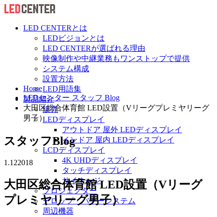
LED CENTERとは
LEDビジョンとは
LED CENTERが選ばれる理由
映像制作や中継業務もワンストップで提供
システム構成
設置方法
Home
LED用語集
LEDセンター スタッフ Blog
製品紹介
大田区総合体育館 LED設置（Vリーグプレミヤリーグ
販売
男子）
LEDディスプレイ
アウトドア 屋外 LEDディスプレイ
スタッフBlog
インドア 屋内 LEDディスプレイ
LCDディスプレイ
4K UHDディスプレイ
1.12
2018
タッチディスプレイ
サイネージ
大田区総合体育館 LED設置（Vリーグ
プロジェクター
プレミヤリーグ男子）
テロップ・バナーシステム
周辺機器