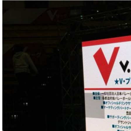
コントローラー・スケーラー
スイッチャー
トラス・足場
電源関連・発電機・UPS
展示会向け特別価格
導入事例
会社概要
ショールームの紹介
スタッフ募集
各種ダウンロード
お問合せ
ショールーム見学について
販売代理店の募集について
OEM・ODM生産について
FAQ
スタッフブログ
English