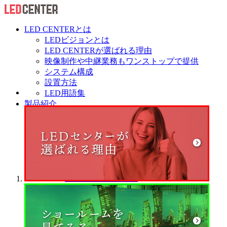
LED CENTERとは
LEDビジョンとは
LED CENTERが選ばれる理由
映像制作や中継業務もワンストップで提供
システム構成
設置方法
LED用語集
製品紹介
販売
LEDディスプレイ
アウトドア 屋外 LEDディスプレイ
インドア 屋内 LEDディスプレイ
LCDディスプレイ
4K UHDディスプレイ
タッチディスプレイ
サイネージ
プロジェクター
テロップ・バナーシステム
周辺機器