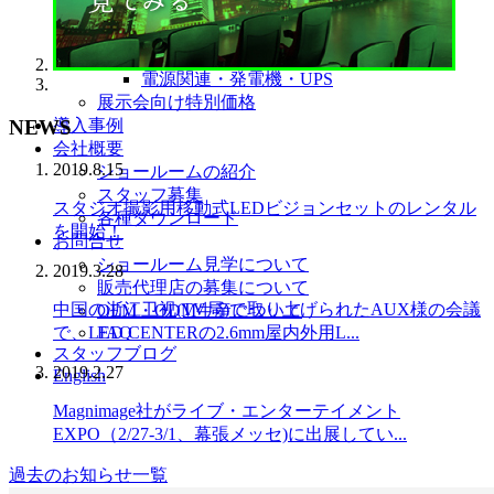
コントローラー・スケーラー
スイッチャー
トラス・足場
電源関連・発電機・UPS
展示会向け特別価格
NEWS
導入事例
会社概要
2019.8.15
ショールームの紹介
スタッフ募集
スタジオ撮影用移動式LEDビジョンセットのレンタル
各種ダウンロード
を開始！
お問合せ
ショールーム見学について
2019.3.28
販売代理店の募集について
中国の浙江卫视(TV局)で取り上げられたAUX様の会議
OEM・ODM生産について
FAQ
で、LED CENTERの2.6mm屋内外用L...
スタッフブログ
2019.2.27
English
Magnimage社がライブ・エンターテイメント
EXPO（2/27-3/1、幕張メッセ)に出展してい...
過去のお知らせ一覧