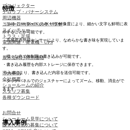
プロジェクター
特徴
テロップ・バナーシステム
周辺機器
コントローラー・スケーラー
・3840×2160(4Kx2K)の4K UHD解像度により、細かい文字も鮮明に表
スイッチャー
示することが可能です。
トラス・足場
・高感度赤外線センサーにより、なめらかな書き味を実現していま
電源関連・発電機・UPS
す。
・様々な色で無制限の書き込みが可能です。
展示会向け特別価格
・書き込み履歴を内部ストレージに保存できます。
・emailにより、書き込んだ内容を送信可能です。
導入事例
会社概要
・タッチパネルでのジェスチャーによってズーム、移動、消去がで
ショールームの紹介
きます。
スタッフ募集
各種ダウンロード
お問合せ
ショールーム見学について
導入事例
販売代理店の募集について