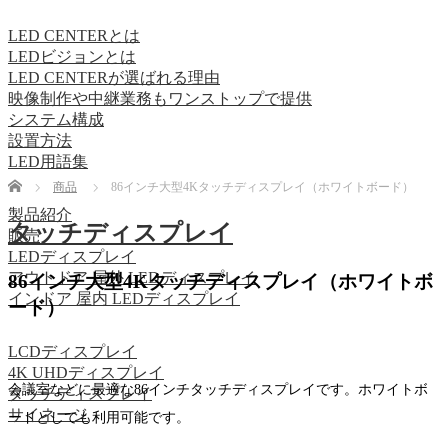
LED CENTERとは
LEDビジョンとは
LED CENTERが選ばれる理由
映像制作や中継業務もワンストップで提供
システム構成
設置方法
LED用語集
Home
商品
86インチ大型4Kタッチディスプレイ（ホワイトボード）
製品紹介
タッチディスプレイ
販売
LEDディスプレイ
アウトドア 屋外 LEDディスプレイ
86インチ大型4Kタッチディスプレイ（ホワイトボ
インドア 屋内 LEDディスプレイ
ード）
LCDディスプレイ
4K UHDディスプレイ
会議室などに最適な86インチタッチディスプレイです。ホワイトボ
タッチディスプレイ
サイネージ
ードとしても利用可能です。