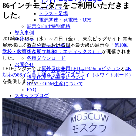
コントローラー・スケーラー
86インチモニターをご利用いただきま
スイッチャー
トラス・足場
した。
電源関連・発電機・UPS
展示会向け特別価格
導入事例
2019年6月19日（水）～21日（金）、東京ビッグサイト 青海
会社概要
展示棟にて教育分野における日本最大級の展示会「
第10回
ショールームの紹介
学校・教育総合展（EDIX：エディックス）」
が開催されま
スタッフ募集
した。
各種ダウンロード
お問合せ
LEDセンターでは
屋外屋内兼用LED P3.9mmビジョン
と
4K
ショールーム見学について
対応の
86インチ大型タッチディスプレイ（ホワイトボード）
販売代理店の募集について
を提供しました。
OEM・ODM生産について
FAQ
スタッフブログ
English