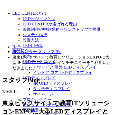
LED CENTERとは
LEDビジョンとは
LED CENTERが選ばれる理由
映像制作や中継業務もワンストップで提供
システム構成
設置方法
LED用語集
Home
製品紹介
LEDセンター スタッフ Blog
販売
東京ビックサイトで教育ITソリューションEXPOに大
LEDディスプレイ
型LEDディスプレイと86インチモニターをご利用いた
アウトドア 屋外 LEDディスプレイ
だきました。
インドア 屋内 LEDディスプレイ
LCDディスプレイ
スタッフBlog
4K UHDディスプレイ
タッチディスプレイ
7.16
2019
サイネージ
プロジェクター
東京ビックサイトで教育ITソリューシ
テロップ・バナーシステム
ョンEXPOに大型LEDディスプレイと
周辺機器