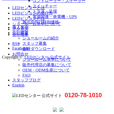
コントローラー・スケーラー
スイッチャー
LEDセンターとは
トラス・足場
LEDビジョンの選び方
電源関連・発電機・UPS
LEDビジョンとは
展示会向け特別価格
ショールーム見学について
導入事例
アクセス
会社概要
会社概要
ショールームの紹介
スタッフ募集
RSS
Facebook
各種ダウンロード
お問合せ
Copyright ©
LEDセンター 公式サイト
ショールーム見学について
販売代理店の募集について
OEM・ODM生産について
FAQ
スタッフブログ
English
0120-78-1010