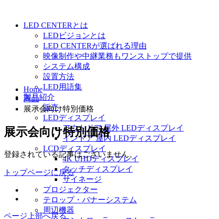
LED CENTERとは
LEDビジョンとは
LED CENTERが選ばれる理由
映像制作や中継業務もワンストップで提供
システム構成
設置方法
LED用語集
Home
製品紹介
商品
販売
展示会向け特別価格
LEDディスプレイ
アウトドア 屋外 LEDディスプレイ
展示会向け特別価格
インドア 屋内 LEDディスプレイ
LCDディスプレイ
登録されている記事はございません。
4K UHDディスプレイ
タッチディスプレイ
トップページに戻る
サイネージ
プロジェクター
テロップ・バナーシステム
周辺機器
ページ上部へ戻る