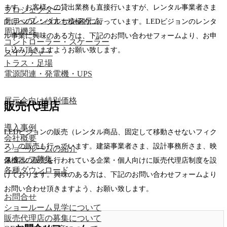
ます。お客様への貸出業務も直接行いますが、レンタル事業者さま
プロジェクター
テロップ・バナーシステム
向けへのレンタルも積極的に行っています。LEDビジョンのレンタ
周辺機器
ル事業に興味のある方は、下記のお問い合わせフォームより、お申
コントローラー・スケーラー
し込み頂きますようお願い致します。
スイッチャー
トラス・足場
電源関連・発電機・UPS
展示会向け特別価格
販売代理店
導入事例
LEDビジョンの販売（レンタル商品、固定して移動させないフィク
会社概要
ス）の販売も行っています。建築事業者さま、設計事務所さま、映
ショールームの紹介
スタッフ募集
像機器の販売を行われている企業・個人向けに販売代理店制度を設
各種ダウンロード
けております。興味のある方は、下記のお問い合わせフォームより
お問い合わせ頂きますよう、お願い致します。
お問合せ
ショールーム見学について
販売代理店の募集について