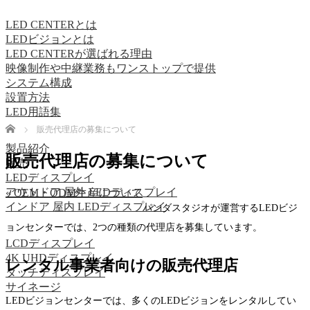
LED CENTERとは
LEDビジョンとは
LED CENTERが選ばれる理由
映像制作や中継業務もワンストップで提供
システム構成
設置方法
LED用語集
Home
販売代理店の募集について
製品紹介
販売代理店の募集について
販売
LEDディスプレイ
アウトドア 屋外 LEDディスプレイ
« OEM・ODM生産について
インドア 屋内 LEDディスプレイ
パンダスタジオが運営するLEDビジ
ョンセンターでは、2つの種類の代理店を募集しています。
LCDディスプレイ
4K UHDディスプレイ
レンタル事業者向けの販売代理店
タッチディスプレイ
サイネージ
LEDビジョンセンターでは、多くのLEDビジョンをレンタルしてい