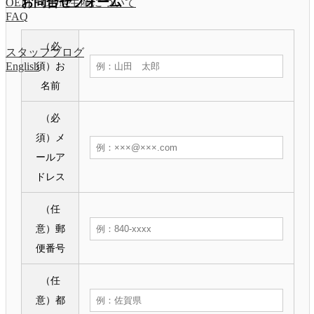
お問合せフォーム
OEM・ODM生産について
FAQ
（必
スタッフブログ
English
須）
お
名前
（必
須）
メ
ールア
ドレス
（任
意）
郵
便番号
（任
意）
都