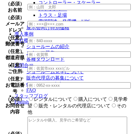
コントローラー・スケーラー
（必須）
スイッチャー
お名前
トラス・足場
（必須）
電源関連・発電機・UPS
メールア
展示会向け特別価格
ドレス
導入事例
（任意）
会社概要
郵便番号
ショールームの紹介
（任意）
スタッフ募集
都道府県
各種ダウンロード
（任意）
お問合せ
ご住所
ショールーム見学について
販売代理店の募集について
（任意）
OEM・ODM生産について
お電話番
FAQ
号
スタッフブログ
（必須）
レンタルについて
購入について
見学希
English
お問合せ
望
販売・レンタルの代理店について
その
内容
他
（必須）