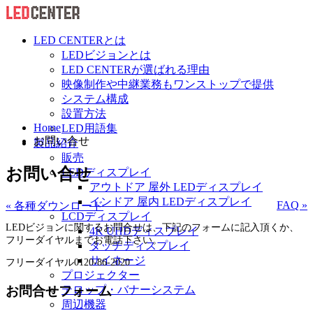
LED CENTERとは
LEDビジョンとは
LED CENTERが選ばれる理由
映像制作や中継業務もワンストップで提供
システム構成
設置方法
Home
LED用語集
お問い合せ
製品紹介
販売
お問い合せ
LEDディスプレイ
アウトドア 屋外 LEDディスプレイ
インドア 屋内 LEDディスプレイ
FAQ »
« 各種ダウンロード
LCDディスプレイ
LEDビジョンに関するお問合せは、下記のフォームに記入頂くか、
4K UHDディスプレイ
フリーダイヤルまでお電話下さい。
タッチディスプレイ
サイネージ
フリーダイヤル0120-86-2020
プロジェクター
お問合せフォーム
テロップ・バナーシステム
周辺機器