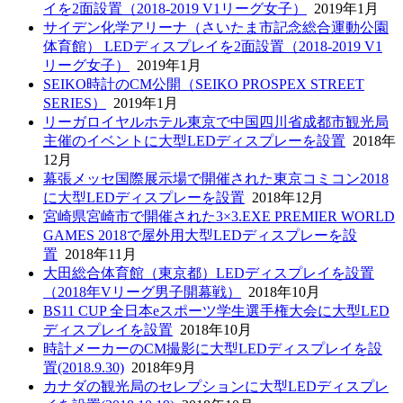
イを2面設置（2018-2019 V1リーグ女子）
2019年1月
サイデン化学アリーナ（さいたま市記念総合運動公園
体育館） LEDディスプレイを2面設置（2018-2019 V1
リーグ女子）
2019年1月
SEIKO時計のCM公開（SEIKO PROSPEX STREET
SERIES）
2019年1月
リーガロイヤルホテル東京で中国四川省成都市観光局
主催のイベントに大型LEDディスプレーを設置
2018年
12月
幕張メッセ国際展示場で開催された東京コミコン2018
に大型LEDディスプレーを設置
2018年12月
宮崎県宮崎市で開催された3×3.EXE PREMIER WORLD
GAMES 2018で屋外用大型LEDディスプレーを設
置
2018年11月
大田総合体育館（東京都）LEDディスプレイを設置
（2018年Vリーグ男子開幕戦）
2018年10月
BS11 CUP 全日本eスポーツ学生選手権大会に大型LED
ディスプレイを設置
2018年10月
時計メーカーのCM撮影に大型LEDディスプレイを設
置(2018.9.30)
2018年9月
カナダの観光局のセレプションに大型LEDディスプレ