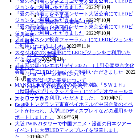
『愛の不時着』シネマコンサート愛知公演にてLEDビ
コントローラー・スケーラー
ジョンをご利用いただきました
2022年10月
スイッチャー
『愛の不時着』シネマコンサート大阪公演にてLEDビ
トラス・足場
ジョンをご利用いただきました
2022年10月
電源関連・発電機・UPS
『愛の不時着』シネマコンサート東京公演にてLEDビ
展示会向け特別価格
ジョンをご利用いただきました
2022年10月
導入事例
『インドネシア投資フォーラム』にてLEDビジョンを
会社概要
ご利用いただきました
2022年11月
ショールームの紹介
スタジオでのCM撮影にてLEDビジョンをご利用いた
スタッフ募集
だきました
2022年9月
各種ダウンロード
『上野の森バレエホリデイ 2022』（上野公園東京文化
お問合せ
会館）にてLEDビジョンをご利用いただきました
2022
ショールーム見学について
年5月
販売代理店の募集について
MANSAI ◉ 解体新書 その参拾 特別版『５Ｗ１Ｈ』
OEM・ODM生産について
（世田谷パブリックシアター）にてビデオウォールコ
FAQ
ントローラをご利用いただきました。
2019年7月
スタッフブログ
シェラトングランデ東京ベイホテルで中国企業のイベ
English
ントが行われ、大型LEDディスプレイなどの運用をサ
ポートしました。
2019年6月
大阪TWIN21タワーで中国アニメ・漫画の日本ツアー
イベントに大型LEDディスプレイを設置しまし
た。
2019年7月