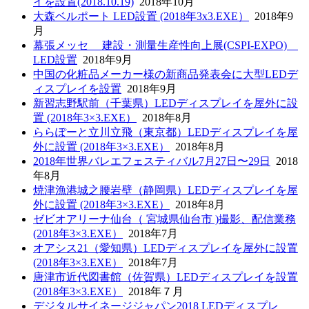
イを設置(2018.10.19)
2018年10月
大森ベルポート LED設置 (2018年3x3.EXE）
2018年9
月
幕張メッセ 建設・測量生産性向上展(CSPI-EXPO)
LED設置
2018年9月
中国の化粧品メーカー様の新商品発表会に大型LEDデ
ィスプレイを設置
2018年9月
新習志野駅前（千葉県）LEDディスプレイを屋外に設
置 (2018年3×3.EXE）
2018年8月
ららぽーと立川立飛（東京都）LEDディスプレイを屋
外に設置 (2018年3×3.EXE）
2018年8月
2018年世界バレエフェスティバル7月27日〜29日
2018
年8月
焼津漁港城之腰岩壁（静岡県）LEDディスプレイを屋
外に設置 (2018年3×3.EXE）
2018年8月
ゼビオアリーナ仙台（ 宮城県仙台市 )撮影、配信業務
(2018年3×3.EXE）
2018年7月
オアシス21（愛知県）LEDディスプレイを屋外に設置
(2018年3×3.EXE）
2018年7月
唐津市近代図書館（佐賀県）LEDディスプレイを設置
(2018年3×3.EXE）
2018年７月
デジタルサイネージジャパン2018 LEDディスプレ