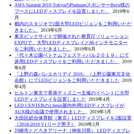
AWS Summit 2019 TokyoのPlatinumスポンサーBeex様の
ブースにLEDディスプレイを設置しました。
2019年6
月
都内のスタジオで2面大型LEDビジョンをご利用いただ
きました。
2019年6月
東京ビックサイトで開催された教育ITソリューション
EXPOで、大型LEDディスプレイと86インチモニター
をご利用いただきました。
2019年6月
『代々木公園ベトナムフェスティバル２０１９』にて
床用LEDディスプレイをご利用いただきました。
2019
年6月
『上野の森バレエホリデイ 2019』（上野公園東京文化
会館）にてLEDビジョンをご利用いただきました
2019
年4月
ヒルトン東京で香港ディズニー主催のイベントに大型
LEDディスプレイを設置しました
2019年4月
LED CENTERの2.6mm屋内外用LEDディスプレイが
AUX様の会議で使用されました。
2019年3月
大田区総合体育館（東京）LEDディスプレイを2面設置
（2018-2019 V1リーグ男子）
2019年2月
川崎市とどろきアリーナ（神奈川県） LEDディスプレ