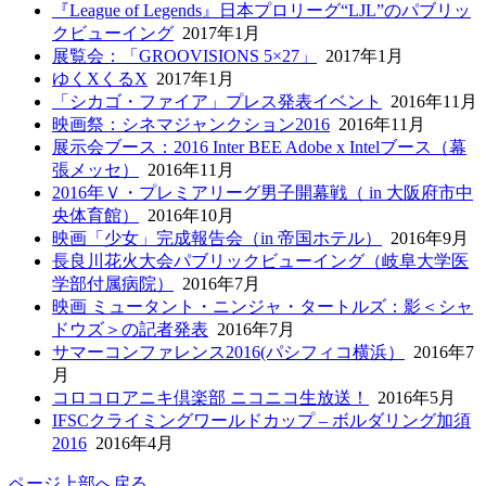
『League of Legends』日本プロリーグ“LJL”のパブリッ
クビューイング
2017年1月
展覧会：「GROOVISIONS 5×27」
2017年1月
ゆくXくるX
2017年1月
「シカゴ・ファイア」プレス発表イベント
2016年11月
映画祭：シネマジャンクション2016
2016年11月
展示会ブース：2016 Inter BEE Adobe x Intelブース（幕
張メッセ）
2016年11月
2016年Ｖ・プレミアリーグ男子開幕戦（ in 大阪府市中
央体育館）
2016年10月
映画「少女」完成報告会（in 帝国ホテル）
2016年9月
長良川花火大会パブリックビューイング（岐阜大学医
学部付属病院）
2016年7月
映画 ミュータント・ニンジャ・タートルズ：影＜シャ
ドウズ＞の記者発表
2016年7月
サマーコンファレンス2016(パシフィコ横浜）
2016年7
月
コロコロアニキ倶楽部 ニコニコ生放送！
2016年5月
IFSCクライミングワールドカップ – ボルダリング加須
2016
2016年4月
ページ上部へ戻る