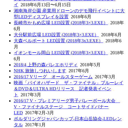
イ
2018年6月13日〜6月15日
湘南海岸公園 産業用ドローンのデモ飛行イベントに大
型LEDディスプレイを設置
2018年6月
長崎市かもめ広場 LED設置 (2018年3×3.EXE）
2018年
6月
大分駅前広場 LED設置 (2018年3×3.EXE）
2018年6月
大森ベルポート LED設置 (2018年3x3.EXE）
2018年6
月
イオンモール岡山 LED設置 (2018年3×3.EXE）
2018年
6月
2018/4 上野の森バレエホリディ
2018年5月
NHK 旅旅しつれいします
2017年6月
2016/17 Vリーグ オールスターゲーム
2017年3月
映画「バイオハザード ザ・ファイナル」ブルーレイ
＆DVD＆ULTRA HDリリース 記者発表イベン
ト
2017年3月
2016/17 V・プレミアリーグ男子バレーボール大会
V・ファイナルステージ コートサイドバナー
LED
2017年2月-3月
ボルダリングジャパンカップ-日本山岳協会-LEDレン
タル
2017年1月