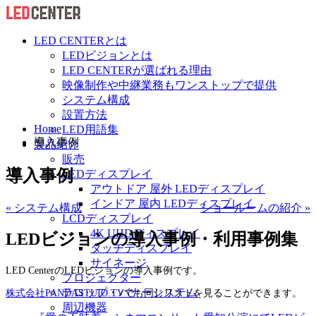
LED CENTERとは
LEDビジョンとは
LED CENTERが選ばれる理由
映像制作や中継業務もワンストップで提供
システム構成
設置方法
Home
LED用語集
導入事例
製品紹介
販売
導入事例
LEDディスプレイ
アウトドア 屋外 LEDディスプレイ
インドア 屋内 LEDディスプレイ
« システム構成
ショールームの紹介 »
LCDディスプレイ
4K UHDディスプレイ
LEDビジョンの導入事例・利用事例集
タッチディスプレイ
サイネージ
LED CenterのLEDビジョンの導入事例です。
プロジェクター
テロップ・バナーシステム
株式会社PANDASTUIO.TV
でも同じリストを見ることができます。
周辺機器