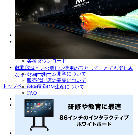
コントローラー・スケーラー
スイッチャー
トラス・足場
電源関連・発電機・UPS
展示会向け特別価格
導入事例
会社概要
ショールームの紹介
スタッフ募集
各種ダウンロード
お問合せ
LEDビジョンの新しい活用の形として、とても楽しみ
ショールーム見学について
なイベントです。
販売代理店の募集について
トップページに戻る
OEM・ODM生産について
FAQ
スタッフブログ
English