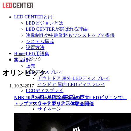
LED CENTERとは
LEDビジョンとは
LED CENTERが選ばれる理由
映像制作や中継業務もワンストップで提供
システム構成
設置方法
Home
LED用語集
オリンピック
製品紹介
販売
オリンピック
LEDディスプレイ
アウトドア 屋外 LEDディスプレイ
インドア 屋内 LEDディスプレイ
10.24
2017
LCDディスプレイ
4K UHDディスプレイ
NHK 10月28日~29日 全長36mの巨大LEDビジョンで、
タッチディスプレイ
トップアスリートをリアル体験会開催
サイネージ
プロジェクター
テロップ・バナーシステム
周辺機器