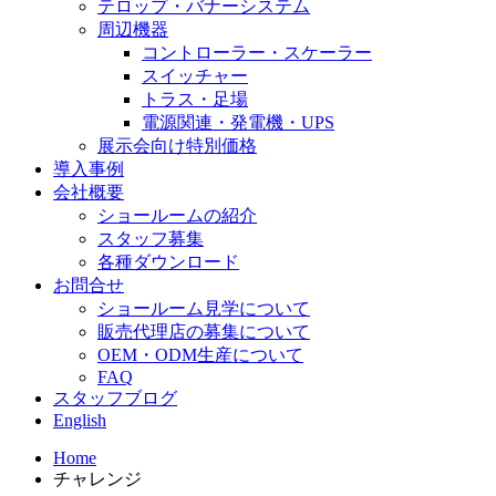
テロップ・バナーシステム
周辺機器
コントローラー・スケーラー
スイッチャー
トラス・足場
電源関連・発電機・UPS
展示会向け特別価格
導入事例
会社概要
ショールームの紹介
スタッフ募集
各種ダウンロード
お問合せ
ショールーム見学について
販売代理店の募集について
OEM・ODM生産について
FAQ
スタッフブログ
English
Home
チャレンジ