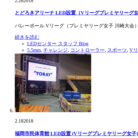
2.26
2018
とどろきアリーナ LED設置（Vリーグプレミヤリーグ
バレーボール Vリーグ（プレミヤリーグ女子 川崎大会
続きを読む
LEDセンター スタッフ Blog
5.5mm
,
チャレンジ
,
コントローラー
,
スポーツ
,
V
2.18
2018
福岡市民体育館 LED設置 (Vリーグプレミヤリーグ女子)