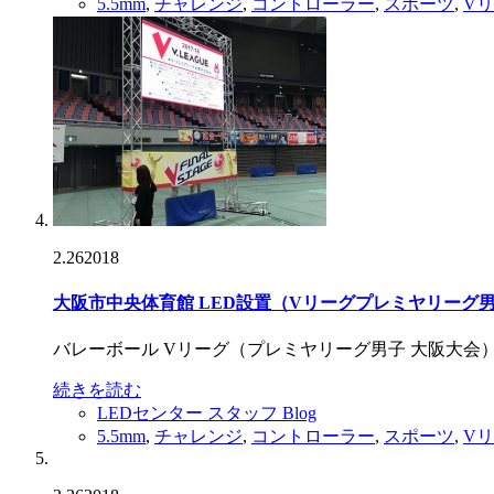
5.5mm
,
チャレンジ
,
コントローラー
,
スポーツ
,
V
2.26
2018
大阪市中央体育館 LED設置（Vリーグプレミヤリーグ
バレーボール Vリーグ（プレミヤリーグ男子 大阪大会
続きを読む
LEDセンター スタッフ Blog
5.5mm
,
チャレンジ
,
コントローラー
,
スポーツ
,
V