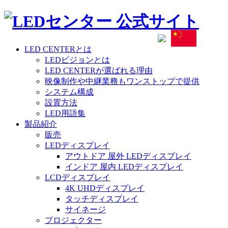
LED CENTERとは
LEDビジョンとは
LED CENTERが選ばれる理由
映像制作や中継業務もワンストップで提供
システム構成
設置方法
LED用語集
製品紹介
販売
LEDディスプレイ
アウトドア 屋外 LEDディスプレイ
インドア 屋内 LEDディスプレイ
LCDディスプレイ
4K UHDディスプレイ
タッチディスプレイ
サイネージ
プロジェクター