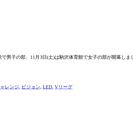
合体育館で男子の部、11月3日(土)は駒沢体育館で女子の部が開
ャレンジ
,
ビジョン
,
LED
,
Vリーグ