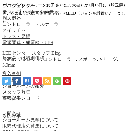
Vリーグプレミアリーグ女子 さいたま大会）が1月13日に（埼玉県）
プロジェクター
テロップ・バナーシステム
さいたま市記念総合体育館で行われLEDビジョンを設置いたしまし
周辺機器
た。
コントローラー・スケーラー
スイッチャー
トラス・足場
電源関連・発電機・UPS
LEDセンター スタッフ Blog
展示会向け特別価格
5.5mm
,
チャレンジ
,
コントローラー
,
スポーツ
,
Vリーグ
,
3.9mm
導入事例
会社概要
ショールームの紹介
スタッフ募集
前の記事
各種ダウンロード
お問合せ
次の記事
ショールーム見学について
販売代理店の募集について