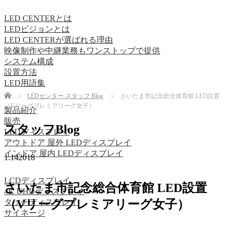
LED CENTERとは
LEDビジョンとは
LED CENTERが選ばれる理由
映像制作や中継業務もワンストップで提供
システム構成
設置方法
LED用語集
Home
LEDセンター スタッフ Blog
さいたま市記念総合体育館 LED設置
（Vリーグプレミアリーグ女子）
製品紹介
販売
スタッフBlog
LEDディスプレイ
アウトドア 屋外 LEDディスプレイ
インドア 屋内 LEDディスプレイ
1.14
2018
LCDディスプレイ
さいたま市記念総合体育館 LED設置
4K UHDディスプレイ
（Vリーグプレミアリーグ女子）
タッチディスプレイ
サイネージ