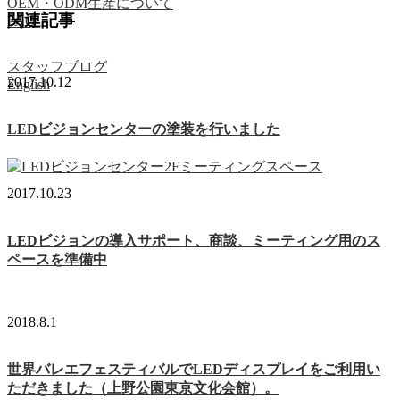
OEM・ODM生産について
関連記事
FAQ
スタッフブログ
2017.10.12
English
LEDビジョンセンターの塗装を行いました
2017.10.23
LEDビジョンの導入サポート、商談、ミーティング用のス
ペースを準備中
2018.8.1
世界バレエフェスティバルでLEDディスプレイをご利用い
ただきました（上野公園東京文化会館）。