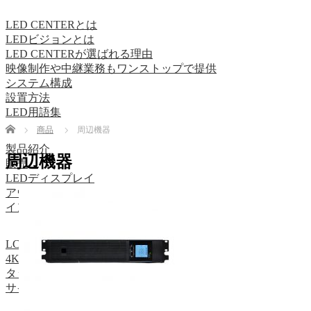
LED CENTERとは
LEDビジョンとは
LED CENTERが選ばれる理由
映像制作や中継業務もワンストップで提供
システム構成
設置方法
LED用語集
Home
商品
周辺機器
製品紹介
周辺機器
販売
LEDディスプレイ
アウトドア 屋外 LEDディスプレイ
インドア 屋内 LEDディスプレイ
LCDディスプレイ
4K UHDディスプレイ
タッチディスプレイ
サイネージ