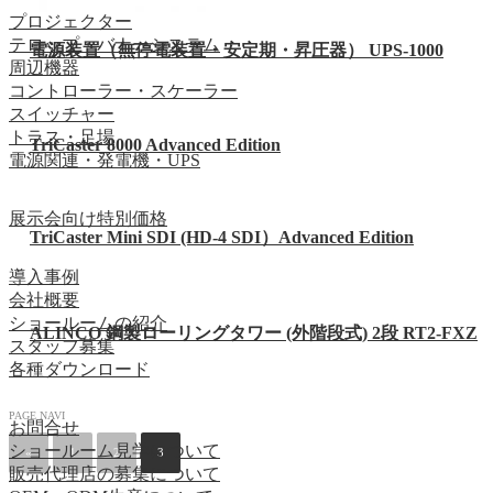
プロジェクター
テロップ・バナーシステム
電源装置（無停電装置・安定期・昇圧器） UPS-1000
周辺機器
コントローラー・スケーラー
スイッチャー
トラス・足場
TriCaster 8000 Advanced Edition
電源関連・発電機・UPS
展示会向け特別価格
TriCaster Mini SDI (HD-4 SDI）Advanced Edition
導入事例
会社概要
ショールームの紹介
ALINCO 鋼製ローリングタワー (外階段式) 2段 RT2-FXZ
スタッフ募集
各種ダウンロード
PAGE NAVI
お問合せ
ショールーム見学について
«
1
2
3
販売代理店の募集について