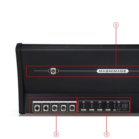
コントローラー・スケーラー
スイッチャー
トラス・足場
電源関連・発電機・UPS
展示会向け特別価格
導入事例
会社概要
ショールームの紹介
スタッフ募集
各種ダウンロード
お問合せ
ショールーム見学について
販売代理店の募集について
OEM・ODM生産について
FAQ
スタッフブログ
English