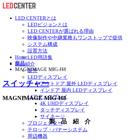
LED CENTERとは
LEDビジョンとは
LED CENTERが選ばれる理由
映像制作や中継業務もワンストップで提供
システム構成
設置方法
Home
LED用語集
商品
製品紹介
MAGNIMAGE MIG-H8
販売
LEDディスプレイ
スイッチャー
アウトドア 屋外 LEDディスプレイ
インドア 屋内 LEDディスプレイ
LCDディスプレイ
MAGNIMAGE MIG-H8
4K UHDディスプレイ
タッチディスプレイ
サイネージ
製
品 紹 介
プロジェクター
テロップ・バナーシステム
周辺機器