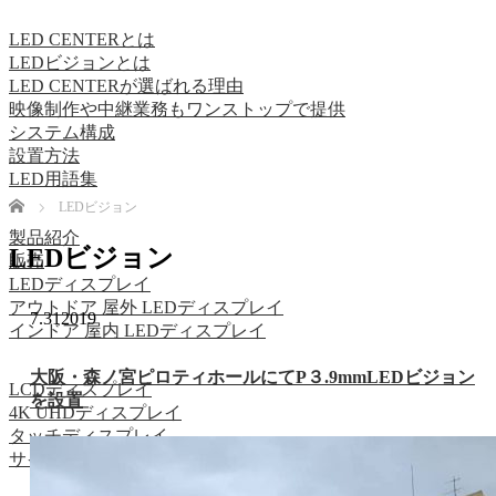
LED CENTERとは
LEDビジョンとは
LED CENTERが選ばれる理由
映像制作や中継業務もワンストップで提供
システム構成
設置方法
LED用語集
Home
LEDビジョン
製品紹介
LEDビジョン
販売
LEDディスプレイ
アウトドア 屋外 LEDディスプレイ
7.31
2019
インドア 屋内 LEDディスプレイ
大阪・森ノ宮ピロティホールにてP３.9mmLEDビジョン
LCDディスプレイ
を設置
4K UHDディスプレイ
タッチディスプレイ
サイネージ