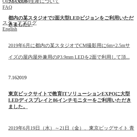
OEM・ODM生産について
7.16
2019
FAQ
都内の某スタジオで2面大型LEDビジョンをご利用いただ
スタッフブログ
きました。
English
2019年6月に都内の某スタジオでCM撮影用に6m×2.5mサ
イズの屋内屋外兼用のP3.9mm LEDを2面で利用して頂...
7.16
2019
東京ビックサイトで教育ITソリューションEXPOに大型
LEDディスプレイと86インチモニターをご利用いただき
ました。
2019年6月19日（水）～21日（金）、東京ビッグサイト 青