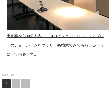
東京駅から30分圏内に、LEDビジョン、LEDディスプレ
イのショールームをつくり、実物大でみてもらえるよう
にと準備をして...
PAGE NAVI
1
2
»