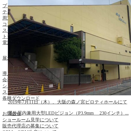
プロジェクター
テロップ・バナーシステム
周辺機器
コントローラー・スケーラー
スイッチャー
トラス・足場
電源関連・発電機・UPS
展示会向け特別価格
導入事例
会社概要
ショールームの紹介
スタッフ募集
各種ダウンロード
2019年7月11日（木）、大阪の森ノ宮ピロティホールにて
屋外屋内兼用大型LEDビジョン（P3.9mm 230インチ）...
お問合せ
ショールーム見学について
販売代理店の募集について