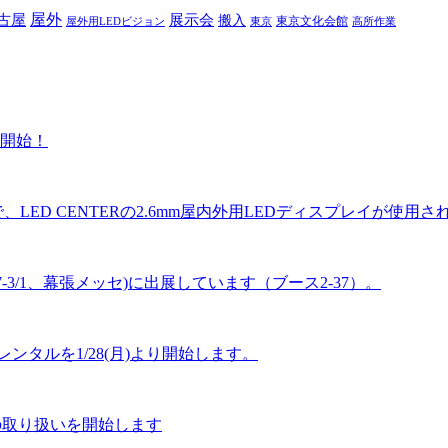
屋外
古屋
展示会
搬入
東京文化会館
屋外用LEDビジョン
東京
高所作業
を開始！
LED CENTERの2.6mm屋内外用LEDディスプレイが使用さ
27-3/1、幕張メッセ)に出展しています（ブース2-37）。
ンタルを1/28(月)より開始します。
4Sの取り扱いを開始します