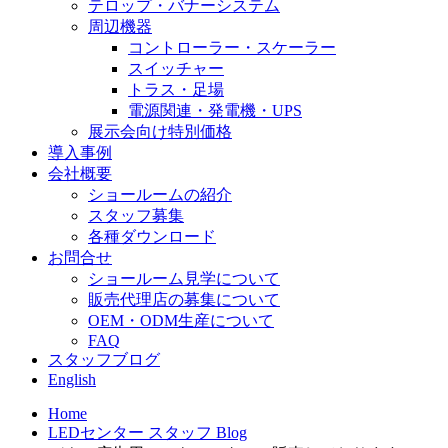
テロップ・バナーシステム
周辺機器
コントローラー・スケーラー
スイッチャー
トラス・足場
電源関連・発電機・UPS
展示会向け特別価格
導入事例
会社概要
ショールームの紹介
スタッフ募集
各種ダウンロード
お問合せ
ショールーム見学について
販売代理店の募集について
OEM・ODM生産について
FAQ
スタッフブログ
English
Home
LEDセンター スタッフ Blog