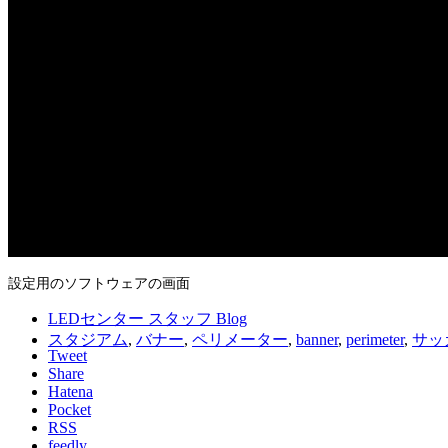
設定用のソフトウェアの画面
LEDセンター スタッフ Blog
スタジアム
,
バナー
,
ペリメーター
,
banner
,
perimeter
,
サッ
Tweet
Share
Hatena
Pocket
RSS
feedly