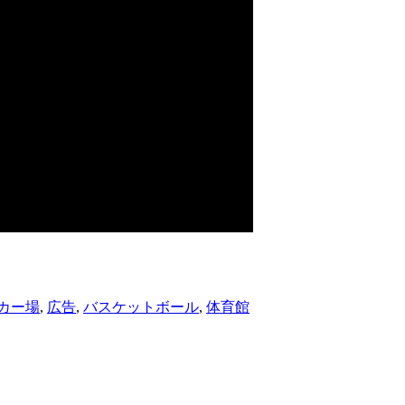
カー場
,
広告
,
バスケットボール
,
体育館