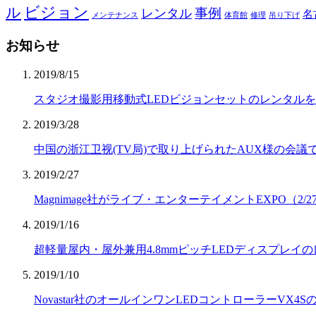
ビジョン
ル
事例
レンタル
名
メンテナンス
体育館
修理
吊り下げ
お知らせ
2019/8/15
スタジオ撮影用移動式LEDビジョンセットのレンタル
2019/3/28
中国の浙江卫视(TV局)で取り上げられたAUX様の会議で、
2019/2/27
Magnimage社がライブ・エンターテイメントEXPO（2/
2019/1/16
超軽量屋内・屋外兼用4.8mmピッチLEDディスプレイのレ
2019/1/10
Novastar社のオールインワンLEDコントローラーVX