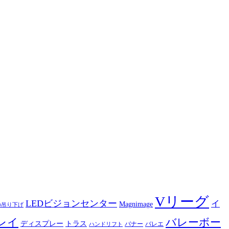
Vリーグ
LEDビジョンセンター
イ
Magnimage
の吊り下げ
バレーボー
レイ
ディスプレー
トラス
バナー
バレエ
ハンドリフト