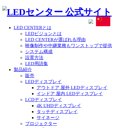
LED CENTERとは
LEDビジョンとは
LED CENTERが選ばれる理由
映像制作や中継業務もワンストップで提供
システム構成
設置方法
LED用語集
製品紹介
販売
LEDディスプレイ
アウトドア 屋外 LEDディスプレイ
インドア 屋内 LEDディスプレイ
LCDディスプレイ
4K UHDディスプレイ
タッチディスプレイ
サイネージ
プロジェクター