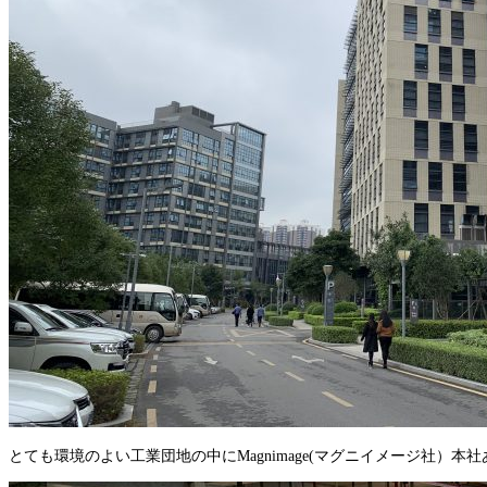
とても環境のよい工業団地の中にMagnimage(マグニイメージ社）本