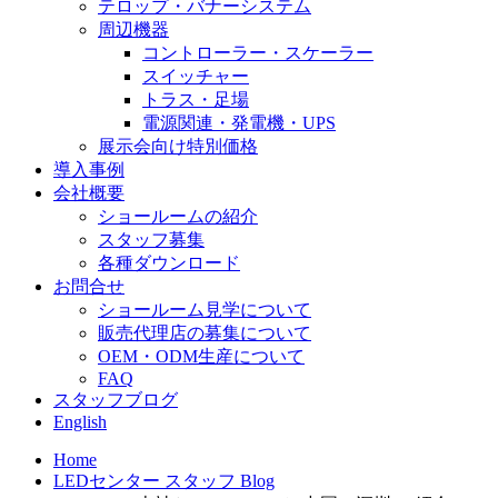
テロップ・バナーシステム
周辺機器
コントローラー・スケーラー
スイッチャー
トラス・足場
電源関連・発電機・UPS
展示会向け特別価格
導入事例
会社概要
ショールームの紹介
スタッフ募集
各種ダウンロード
お問合せ
ショールーム見学について
販売代理店の募集について
OEM・ODM生産について
FAQ
スタッフブログ
English
Home
LEDセンター スタッフ Blog