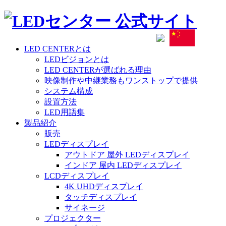
LED CENTERとは
LEDビジョンとは
LED CENTERが選ばれる理由
映像制作や中継業務もワンストップで提供
システム構成
設置方法
LED用語集
製品紹介
販売
LEDディスプレイ
アウトドア 屋外 LEDディスプレイ
インドア 屋内 LEDディスプレイ
LCDディスプレイ
4K UHDディスプレイ
タッチディスプレイ
サイネージ
プロジェクター