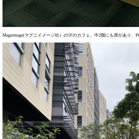
Magnimage(マグニイメージ社）の1Fのカフェ。中2階にも席があり